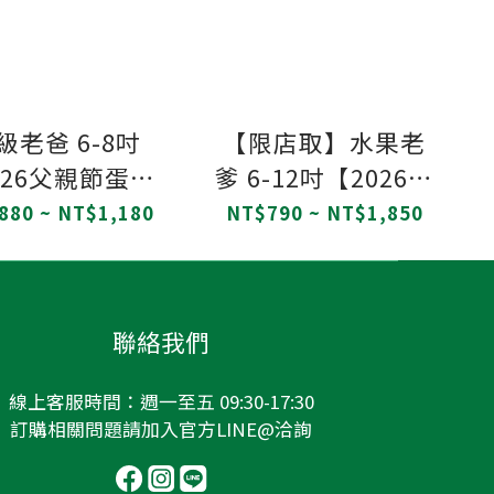
老爸 6-8吋
【限店取】水果老
026父親節蛋糕/
爹 6-12吋【2026父
芋頭/伯爵奶茶
親節/鮮奶油/水蜜
880 ~ NT$1,180
NT$790 ~ NT$1,850
/父親節蛋糕】
桃/水果蛋糕/父親節
蛋糕】
聯絡我們
線上客服時間：週一至五 09:30-17:30
訂購相關問題請加入
官方LINE@
洽詢