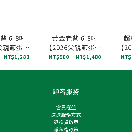
爸 6-8吋
黃金老爸 6-8吋
超級
6父親節蛋糕/
【2026父親節蛋糕/
【2
慕斯/巧克
水蜜桃慕斯/水蜜桃
大甲
~ NT$1,280
NT$980 ~ NT$1,480
NT$
片/巧克力
庫利/烏龍茶戚風/父
慕斯
親節蛋糕】
親節蛋糕】
顧客服務
會員權益
運送服務方式
退換貨政策
隱私權政策