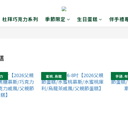
杜拜巧克力系列
季節限定
生日蛋糕
伴手禮
糕
力
蜜桃.烏龍
芋頭.