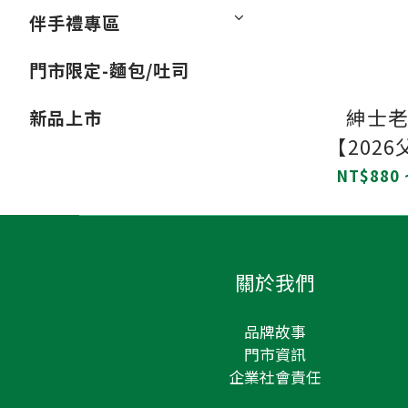
伴手禮專區
門市限定-麵包/吐司
紳士老
新品上市
【202
海鹽焦糖
NT$880 
力巴芮脆
戚風/父
關於我們
品牌故事
門市資訊
企業社會責任