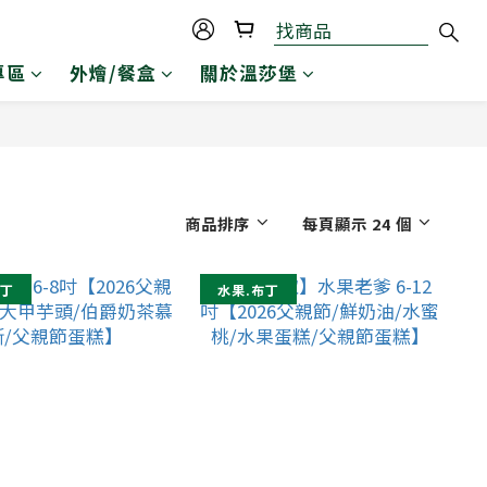
專區
外燴/餐盒
關於溫莎堡
商品排序
每頁顯示 24 個
布丁
水果.布丁