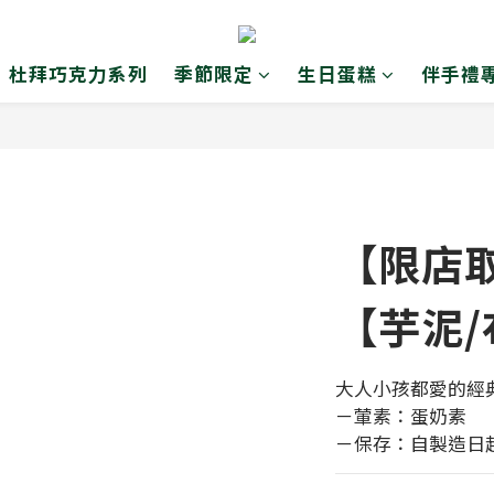
杜拜巧克力系列
季節限定
生日蛋糕
伴手禮
【限店
【芋泥/
大人小孩都愛的經
－葷素：蛋奶素
－保存：自製造日