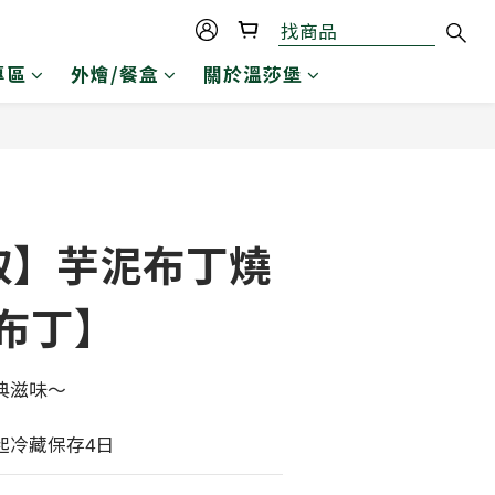
專區
外燴/餐盒
關於溫莎堡
立即購買
取】芋泥布丁燒
布丁】
典滋味～
起冷藏保存4日