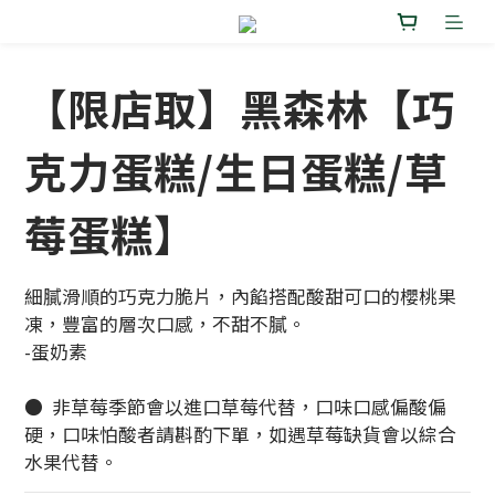
【限店取】黑森林【巧
克力蛋糕/生日蛋糕/草
莓蛋糕】
細膩滑順的巧克力脆片，內餡搭配酸甜可口的櫻桃果
凍，豐富的層次口感，不甜不膩。
-蛋奶素
●  非草莓季節會以進口草莓代替，口味口感偏酸偏
硬，口味怕酸者請斟酌下單，如遇草莓缺貨會以綜合
水果代替。