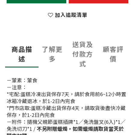
加入追蹤清單
送貨及
商品描
了解更
顧客評
付款方
述
多
價
式
－葷素：葷食
－注意：
*宅配:蛋糕冷凍出貨保存7天，請於食用前6~12小時置
冰箱冷藏退冰，於1-2日內完食
*門市店取:蛋糕冷藏出貨保存4天，請取貨後盡快冷藏
保存，於1-2日內完食
－附件：隨機父親節蛋糕插牌*1／免洗盤叉(6入)*1／
免洗切刀*1 /
不另附贈蠟燭，如需蠟燭請取貨當天於