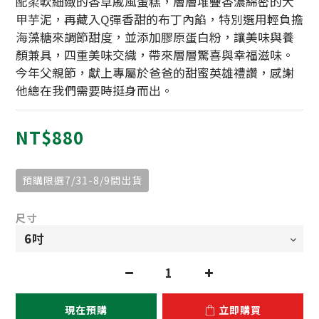
配柔軟細緻的香草戚風蛋糕，層層堆疊香濃綿密的大
甲芋泥，再藏入Q彈香甜的布丁內餡，特別選用輕負擔
海藻糖來調節甜度，並添加膠原蛋白粉，讓美味與養
顏兼具，四重美味交織，帶來層層驚喜與幸福滋味。
今年父親節，獻上專屬於爸爸的甜蜜英雄禮讚，感謝
他總在我們需要時挺身而出。
NT$880
預購限選7/31-8/9間出貨
尺寸
現在預購
立即購買